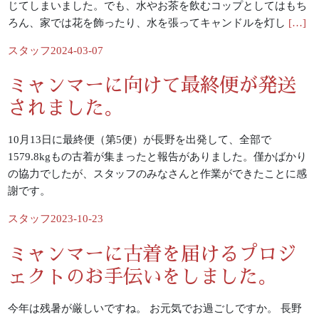
じてしまいました。でも、水やお茶を飲むコップとしてはもち
ろん、家では花を飾ったり、水を張ってキャンドルを灯し
[…]
Posted
スタッフ
2024-03-07
by
ミャンマーに向けて最終便が発送
されました。
10月13日に最終便（第5便）が長野を出発して、全部で
1579.8kgもの古着が集まったと報告がありました。僅かばかり
の協力でしたが、スタッフのみなさんと作業ができたことに感
謝です。
Posted
スタッフ
2023-10-23
by
ミャンマーに古着を届けるプロジ
ェクトのお手伝いをしました。
今年は残暑が厳しいですね。 お元気でお過ごしですか。 長野