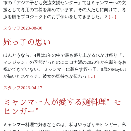
市の「アジア子ども交流支援センター」ではミャンマーへの支
援として冬用の古着を集めています。その人たちに向けて、冬
服を贈るプロジェクトのお手伝いをしてきました。 8
[…]
Posted
スタッフ
2023-08-30
by
姪っ子の思い
ほんとうなら、4月は1年の中で最も盛り上がる水かけ祭り「テ
ィンジャン」の季節だったのにコロナ渦の2020年から新年をお
祝いできていない。 ミャンマーに暮らす姪っ子、8歳のMaybel
が描いたスケッチ。彼女の気持ちが伝わっ
[…]
Posted
スタッフ
2023-04-17
by
ミャンマー人が愛する麺料理”モ
ヒンガー”
ミャンマー料理で好きなものは、私はやっぱりモヒンガー。私