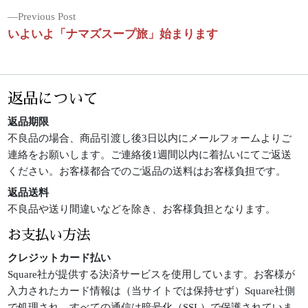
投
Previous
Previous Post
post:
いよいよ「ナマズスープ旅」始まります
稿
ナ
ビ
返品について
ゲ
返品期限
ー
不良品の場合、商品引渡し後3日以内にメールフォームよりご
シ
連絡をお願いします。ご連絡後1週間以内に着払いにてご返送
ョ
ください。お客様都合でのご返品の送料はお客様負担です。
ン
返品送料
不良品や送り間違いなどを除き、お客様負担となります。
お支払い方法
クレジットカード払い
Square社が提供する決済サービスを使用しています。お客様が
入力されたカード情報は（当サイトでは保持せず）Square社側
で処理され、すべての通信は暗号化（SSL）で保護されていま