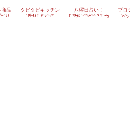
ル商品
タビタビキッチン
八曜日占い！
ブロ
oducts
Tabitabi Kitchen
8 Days Fortune Telling
Blog