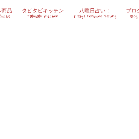
ル商品
タビタビキッチン
八曜日占い！
ブロ
oducts
Tabitabi Kitchen
8 Days Fortune Telling
Blog