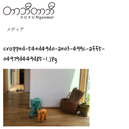
メディア
cropped-54ed49d0-ae03-499c-aff5-
04979d449d85-1.jpg