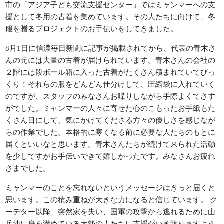
市の「アジア子ども交流支援センター」ではミャンマーへの支
援として冬用の古着を集めています。その人たちに向けて、冬
服を贈るプロジェクトのお手伝いをしてきました。
8月1日に信濃毎日新聞に記事が掲載されてから、代表の青木さ
んの元には大量の古着が届けられています。青木さんの会社の
２階には段ボール箱に入った古着がたくさん積まれていてびっ
くり！それらの服をどんどん仕分けして、圧縮袋に入れていく
のですが、スタッフのみなさんお喋りしながら手際よくてさす
がでした。ミャンマーの人々に寄せた心のこもったお手紙もた
くさん目にして、気にかけてくださる方々の優しさを感じなが
らの作業でした。本格的に寒くなる前に必要な人たちのもとに
届くといいなと思います。青木さんたちが続けて来られた活動
を少しですがお手伝いできて嬉しかったです。みなさんお疲れ
さまでした。
ミャンマーのことを忘れないというメッセージはきっと届くと
思います。この積み重ねが大きな力になると信じています。 ク
ーデター以降、突然家を失い、国軍の攻撃から逃れるために山
岳地に身を潜めている大勢の人たちに支援がいき渡りますよう