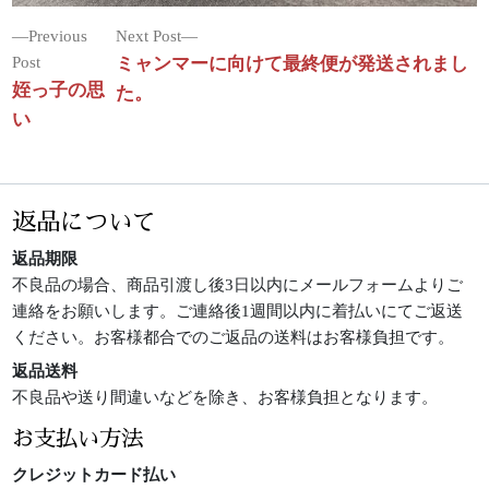
投
Next
Previous
Next Post
Previous
post:
Post
ミャンマーに向けて最終便が発送されまし
稿
post:
姪っ子の思
た。
ナ
い
ビ
ゲ
ー
返品について
シ
返品期限
ョ
不良品の場合、商品引渡し後3日以内にメールフォームよりご
連絡をお願いします。ご連絡後1週間以内に着払いにてご返送
ン
ください。お客様都合でのご返品の送料はお客様負担です。
返品送料
不良品や送り間違いなどを除き、お客様負担となります。
お支払い方法
クレジットカード払い