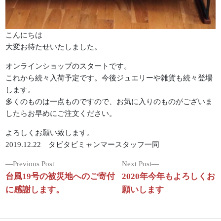
こんにちは
大変お待たせいたしました。
オンラインショップのスタートです。
これから続々入荷予定です。今後ジュエリーや雑貨も続々登場
します。
多くのものは一点ものですので、お気に入りのものがございま
したらお早めにご注文ください。
よろしくお願い致します。
2019.12.22 タビタビミャンマースタッフ一同
投
Previous
Next
Previous Post
Next Post
post:
post:
台風19号の被災地へのご寄付
2020年今年もよろしくお
稿
に感謝します。
願いします
ナ
ビ