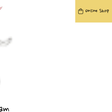
グ
Online Shop
yam